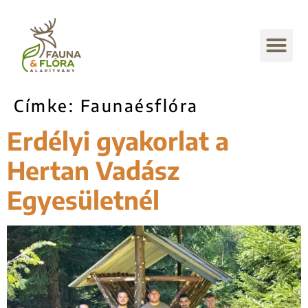
Címke:
Faunaésflóra
Erdélyi gyakorlat a
Hertan Vadász
Egyesületnél