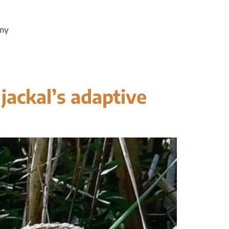
ány
jackal’s adaptive