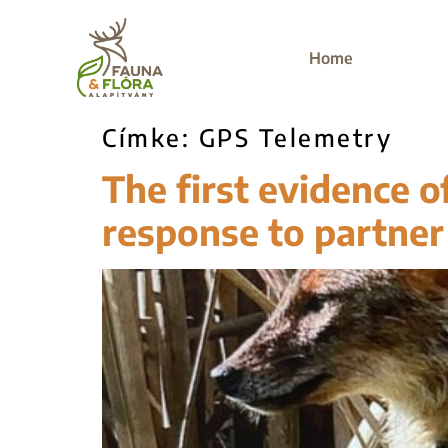
Home
Címke:
GPS Telemetry
The first evidence 
response to partner