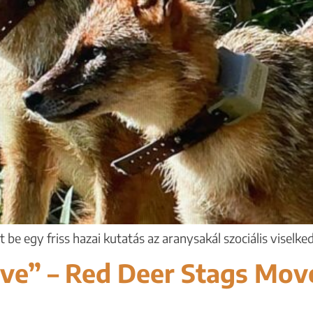
e egy friss hazai kutatás az aranysakál szociális viselke
ve” – Red Deer Stags Mov