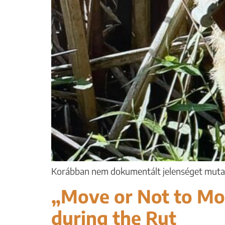
Korábban nem dokumentált jelenséget mutat b
„Move or Not to Mo
during the Rut