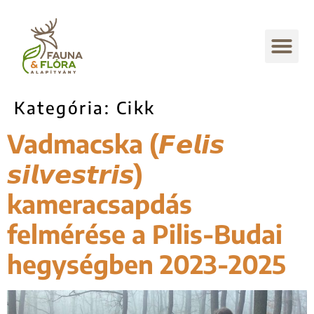
Kategória:
Cikk
Vadmacska (𝙁𝙚𝙡𝙞𝙨
𝙨𝙞𝙡𝙫𝙚𝙨𝙩𝙧𝙞𝙨)
kameracsapdás
felmérése a Pilis-Budai
hegységben 2023-2025