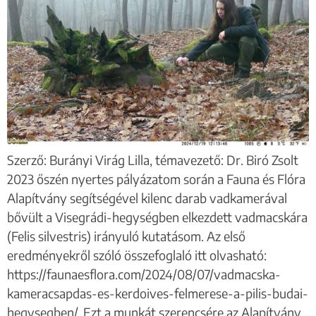
Szerző: Burányi Virág Lilla, témavezető: Dr. Biró Zsolt
2023 őszén nyertes pályázatom során a Fauna és Flóra
Alapítvány segítségével kilenc darab vadkamerával
bővült a Visegrádi-hegységben elkezdett vadmacskára
(Felis silvestris) irányuló kutatásom. Az első
eredményekről szóló összefoglaló itt olvasható:
https://faunaesflora.com/2024/08/07/vadmacska-
kameracsapdas-es-kerdoives-felmerese-a-pilis-budai-
hegysegben/. Ezt a munkát szerencsére az Alapítvány