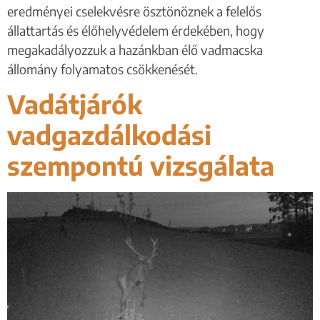
eredményei cselekvésre ösztönöznek a felelős
állattartás és élőhelyvédelem érdekében, hogy
megakadályozzuk a hazánkban élő vadmacska
állomány folyamatos csökkenését.
Vadátjárók
vadgazdálkodási
szempontú vizsgálata