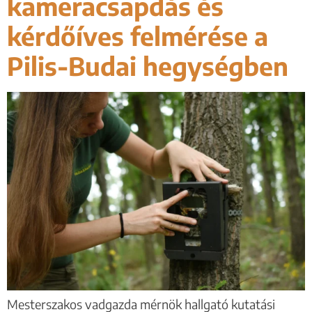
kameracsapdás és
kérdőíves felmérése a
Pilis-Budai hegységben
Mesterszakos vadgazda mérnök hallgató kutatási