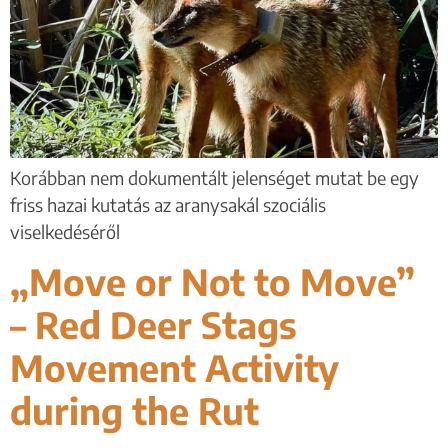
Korábban nem dokumentált jelenséget mutat be egy
friss hazai kutatás az aranysakál szociális
viselkedéséről
„Move or Not to Move”
– Red Deer Stags
Movement Activity
during the Rut