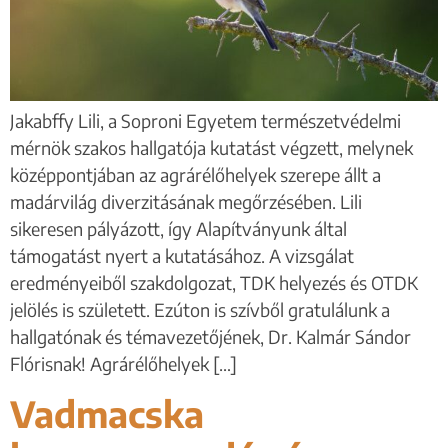
Jakabffy Lili, a Soproni Egyetem természetvédelmi
mérnök szakos hallgatója kutatást végzett, melynek
középpontjában az agrárélőhelyek szerepe állt a
madárvilág diverzitásának megőrzésében. Lili
sikeresen pályázott, így Alapítványunk által
támogatást nyert a kutatásához. A vizsgálat
eredményeiből szakdolgozat, TDK helyezés és OTDK
jelölés is született. Ezúton is szívből gratulálunk a
hallgatónak és témavezetőjének, Dr. Kalmár Sándor
Flórisnak! Agrárélőhelyek […]
Vadmacska