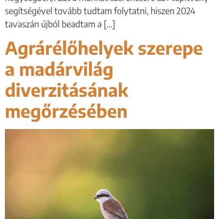
segítségével tovább tudtam folytatni, hiszen 2024
tavaszán újból beadtam a […]
Agrárélőhelyek szerepe
a madárvilág
diverzitásának
megőrzésében