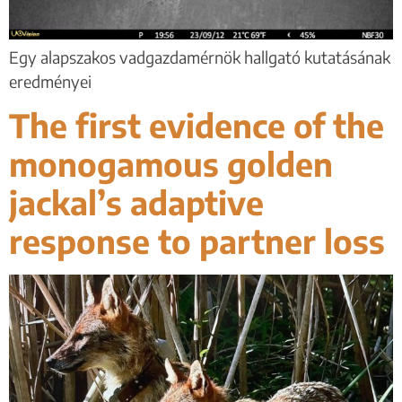
Egy alapszakos vadgazdamérnök hallgató kutatásának
eredményei
The first evidence of the
monogamous golden
jackal’s adaptive
response to partner loss