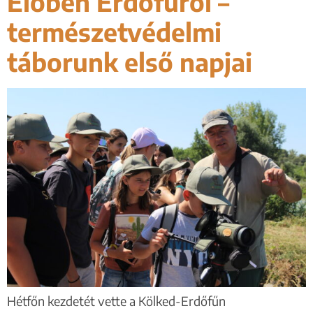
Élőben Erdőfűről –
természetvédelmi
táborunk első napjai
Hétfőn kezdetét vette a Kölked-Erdőfűn