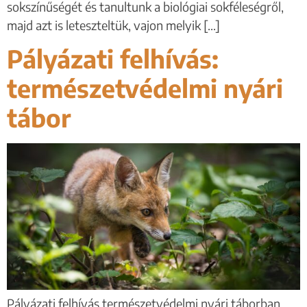
sokszínűségét és tanultunk a biológiai sokféleségről,
majd azt is leteszteltük, vajon melyik […]
Pályázati felhívás:
természetvédelmi nyári
tábor
Pályázati felhívás természetvédelmi nyári táborban