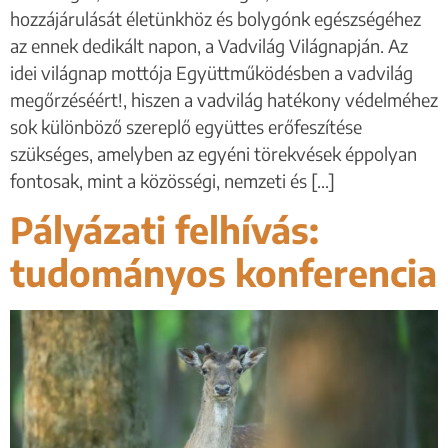
hozzájárulását életünkhöz és bolygónk egészségéhez
az ennek dedikált napon, a Vadvilág Világnapján. Az
idei világnap mottója Együttműködésben a vadvilág
megőrzéséért!, hiszen a vadvilág hatékony védelméhez
sok különböző szereplő együttes erőfeszítése
szükséges, amelyben az egyéni törekvések éppolyan
fontosak, mint a közösségi, nemzeti és […]
Pályázati felhívás:
tudományos konferencia