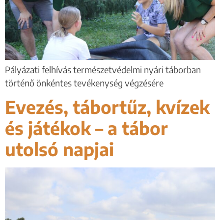
Pályázati felhívás természetvédelmi nyári táborban
történő önkéntes tevékenység végzésére
Evezés, tábortűz, kvízek
és játékok – a tábor
utolsó napjai