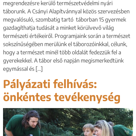
megrendezésre kerülő természetvédelmi nyári
táborunk. A Csányi Alapítvánnyal közös szervezésben
megvalósuló, szombatig tartó táborban 15 gyermek
gazdagíthatja tudását a minket körülvevő világ
természeti értékeiről. Programjaink során a természet
sokszínűségében merülünk el táborozóinkkal, célunk,
hogy a természet minél több oldalát fedezzük fel a
gyerekekkel. A tábor első napján megismerkedtünk
egymással és […]
Pályázati felhívás:
önkéntes tevékenység