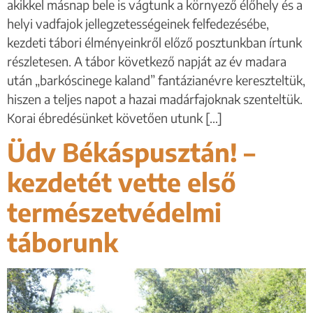
akikkel másnap bele is vágtunk a környező élőhely és a
helyi vadfajok jellegzetességeinek felfedezésébe,
kezdeti tábori élményeinkről előző posztunkban írtunk
részletesen. A tábor következő napját az év madara
után „barkóscinege kaland” fantázianévre kereszteltük,
hiszen a teljes napot a hazai madárfajoknak szenteltük.
Korai ébredésünket követően utunk […]
Üdv Békáspusztán! –
kezdetét vette első
természetvédelmi
táborunk