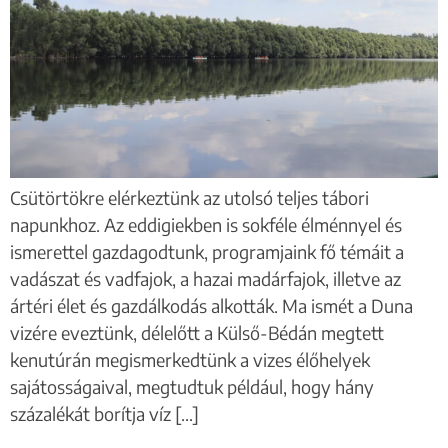
Csütörtökre elérkeztünk az utolsó teljes tábori
napunkhoz. Az eddigiekben is sokféle élménnyel és
ismerettel gazdagodtunk, programjaink fő témáit a
vadászat és vadfajok, a hazai madárfajok, illetve az
ártéri élet és gazdálkodás alkották. Ma ismét a Duna
vizére eveztünk, délelőtt a Külső-Bédán megtett
kenutúrán megismerkedtünk a vizes élőhelyek
sajátosságaival, megtudtuk például, hogy hány
százalékát borítja víz […]