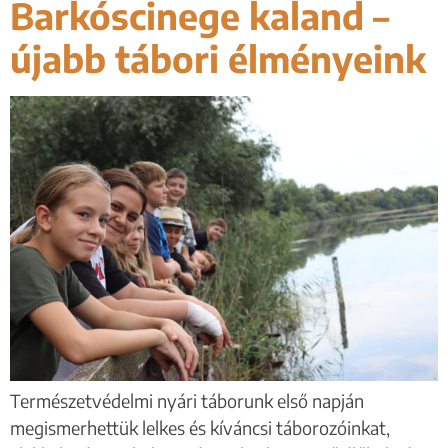
Barkóscinege kaland –
újabb tábori élményeink
Természetvédelmi nyári táborunk első napján
megismerhettük lelkes és kíváncsi táborozóinkat,