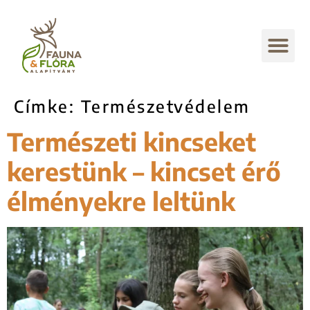
Címke:
Természetvédelem
Természeti kincseket
kerestünk – kincset érő
élményekre leltünk