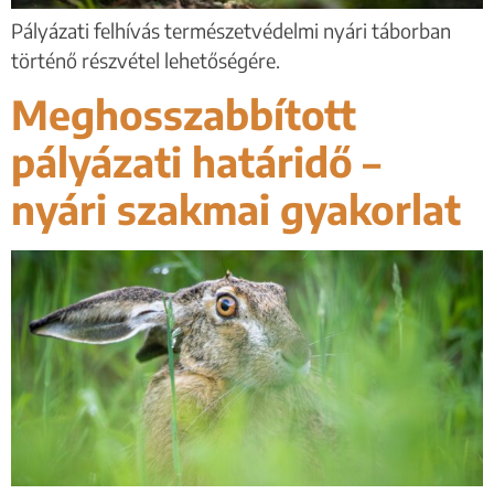
Pályázati felhívás természetvédelmi nyári táborban
történő részvétel lehetőségére.
Meghosszabbított
pályázati határidő –
nyári szakmai gyakorlat